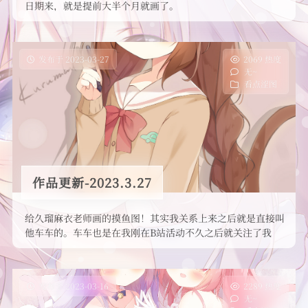
友情链接
日期来，就是提前大半个月就画了。
发布于 2023-03-27
2069 热度
无~
看点涩图
作品更新-2023.3.27
给久瑠麻衣老师画的摸鱼图！其实我关系上来之后就是直接叫
他车车的。车车也是在我刚在B站活动不久之后就关注了我
的，不过一直没啥交往。 …
发布于 2023-03-16
2289 热度
无~