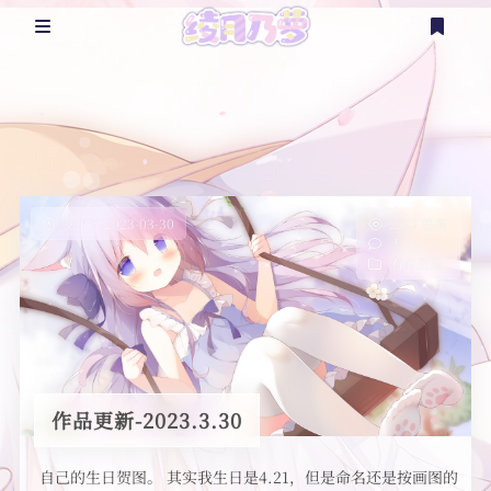
@乃萝
乃言乃语
看点涩图
发布于 2023-03-30
2197 热度
无~
看点涩图
杂七杂八
二次创作
更多？
登录
注册
随笔
实体周边
作品更新-2023.3.30
时间轴
延伸资源
自己的生日贺图。 其实我生日是4.21，但是命名还是按画图的