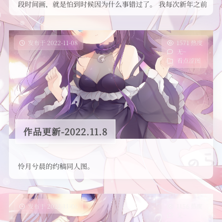
友情链接
段时间画，就是怕到时候因为什么事错过了。 我每次新年之前
都想画一张很不错的新 …
发布于 2022-11-08
1571 热度
无~
看点涩图
作品更新-2022.11.8
怜月兮晨的约稿同人图。
发布于 2022-11-06
1156 热度
无~