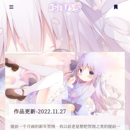
@乃萝
乃言乃语
看点涩图
发布于 2022-11-27
1673 热度
无~
看点涩图
杂七杂八
二次创作
更多？
登录
注册
随笔
实体周边
作品更新-2022.11.27
时间轴
延伸资源
提前一个月画的新年贺图…我以前老是想把贺图之类的提前一