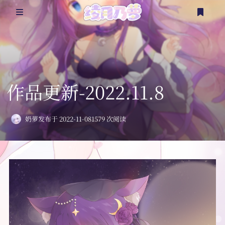
@乃萝
乃言乃语
作品更新-2022.11.8
看点涩图
奶萝
发布于 2022-11-08
1579 次阅读
杂七杂八
二次创作
更多？
登录
注册
随笔
实体周边
时间轴
延伸资源