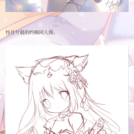
怜月兮晨的约稿同人图。