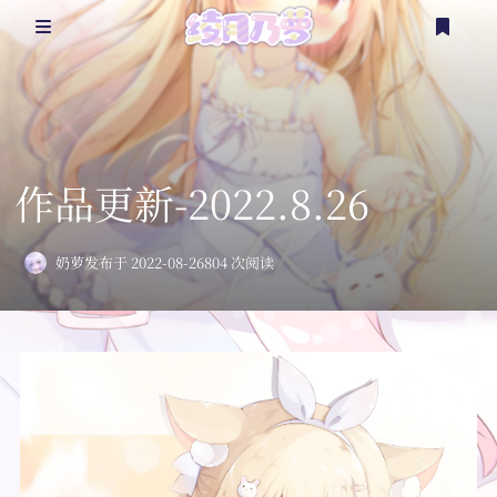
@乃萝
乃言乃语
作品更新-2022.8.26
看点涩图
奶萝
发布于 2022-08-26
804 次阅读
杂七杂八
二次创作
更多？
登录
注册
随笔
实体周边
时间轴
延伸资源