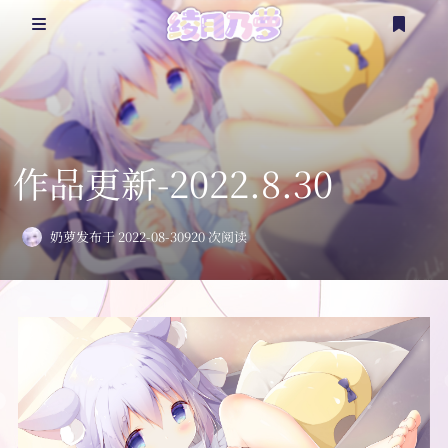
@乃萝
乃言乃语
作品更新-2022.8.30
看点涩图
奶萝
发布于 2022-08-30
920 次阅读
杂七杂八
二次创作
更多？
登录
注册
随笔
实体周边
时间轴
延伸资源